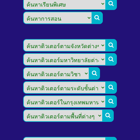







