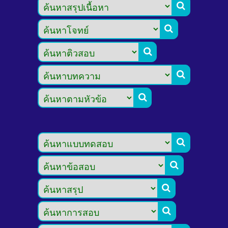








