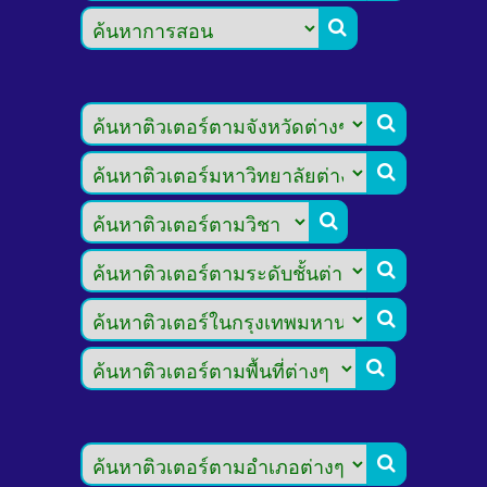







