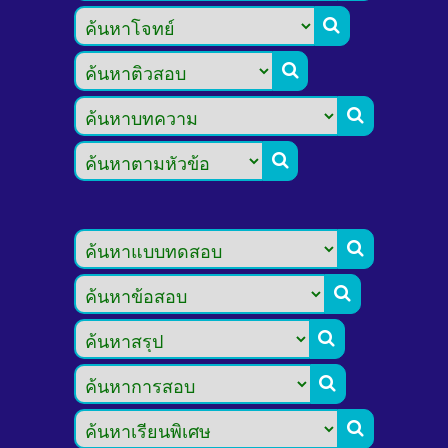








