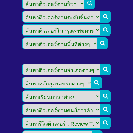








