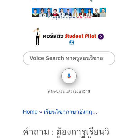
คลิก-ปล่อย แล้วลองหาอีกที
Home
»
เรียนวิขาภาษาอังกฤษที่พัทยา
»
คำถาม :
คำถาม : ต้องการเรียนวิ