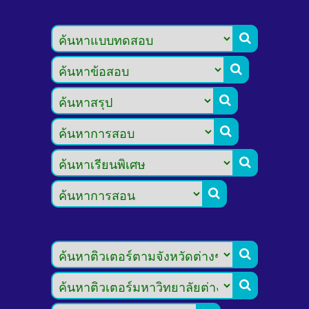







