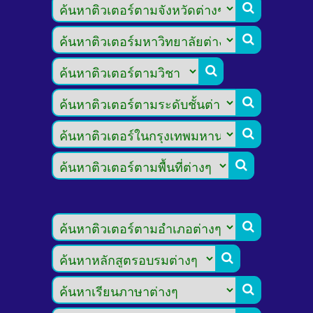








