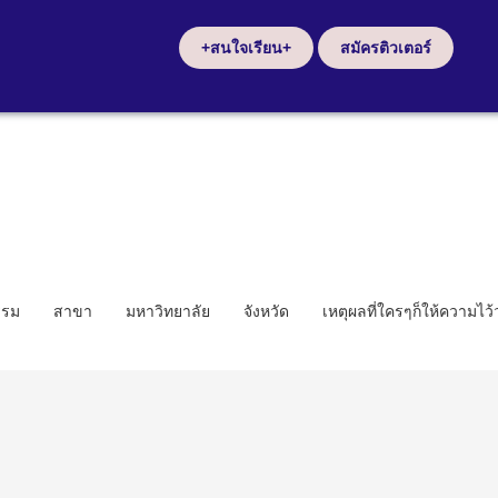
+สนใจเรียน+
สมัครติวเตอร์
รรม
สาขา
มหาวิทยาลัย
จังหวัด
เหตุผลที่ใครๆก็ให้ความไว