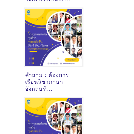
สกลนคร - ดูคำ
แนะนำครูสอนพิเศษ
ที่นี่
คำถาม : ต้องการ
เรียนวิขาภาษา
อังกฤษที่
พระพุทธบาท สระบุรี
- ดูคำแนะนำครูสอน
พิเศษที่นี่