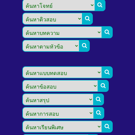








