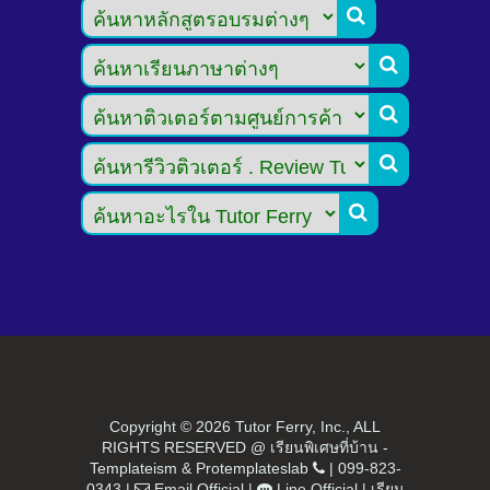





Copyright ©
2026 Tutor Ferry, Inc., ALL
RIGHTS RESERVED @ เรียนพิเศษที่บ้าน -
Templateism
&
Protemplateslab
|
099-823-
0343
|
Email Official
|
Line Official
|
เรียน