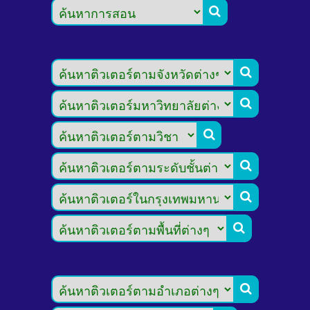







