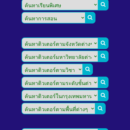







