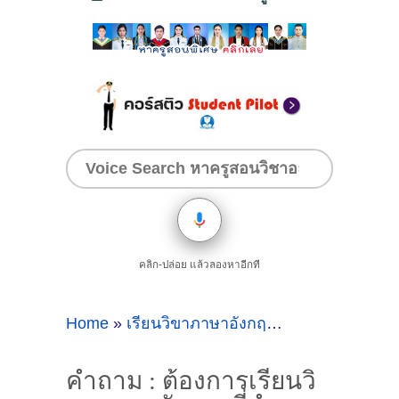
คลิก-ปล่อย แล้วลองหาอีกที
Home
»
เรียนวิขาภาษาอังกฤษที่ลำพูน
»
คำถาม :
คำถาม : ต้องการเรียนวิ