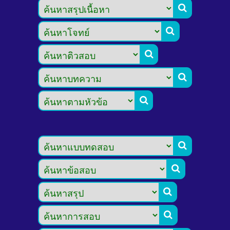








