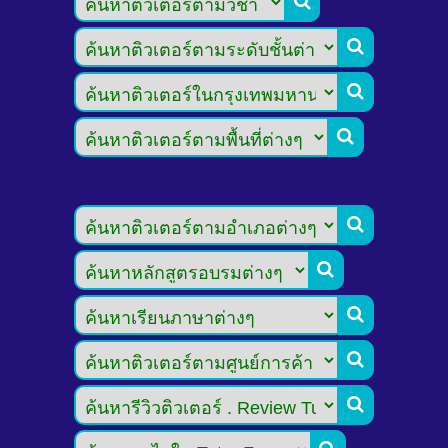








