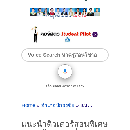
คลิก-ปล่อย แล้วลองหาอีกที
Home
»
อำเภอปักธงชัย
»
แนะนำติวเตอร์สอนพิเศษภาษาอังกฤษ@อำเภอปักธงชัย (จังหวัดนครราชสีมา)
แนะนำติวเตอร์สอนพิเศษ