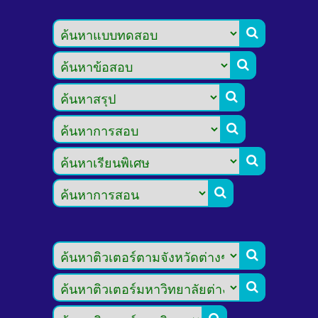







