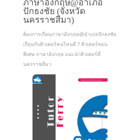
ภาษาอังกฤษ@อำเภอ
ปักธงชัย (จังหวัด
นครราชสีมา)
ต้องการเรียนภาษาอังกฤษ@อำเภอปักธงชัย
เรียนกับติวเตอร์คนไหนดี ? ติวเตอร์สอน
พิเศษ ภาษาอังกฤษ แนะนำติวเตอร์ที่
นครราชสีมา