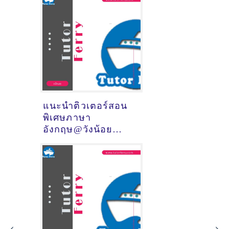
แนะนำติวเตอร์สอน
พิเศษภาษา
อังกฤษ@วังน้อย
(จังหวัด
พระนครศรีอยุธยา)