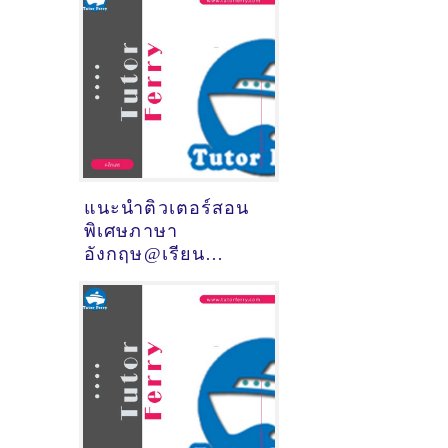
สุราษฎร์ธานี)
แนะนำติวเตอร์สอน
พิเศษภาษา
อังกฤษ@เรียน
ออนไลน์ (จังหวัด
เชียงใหม่)