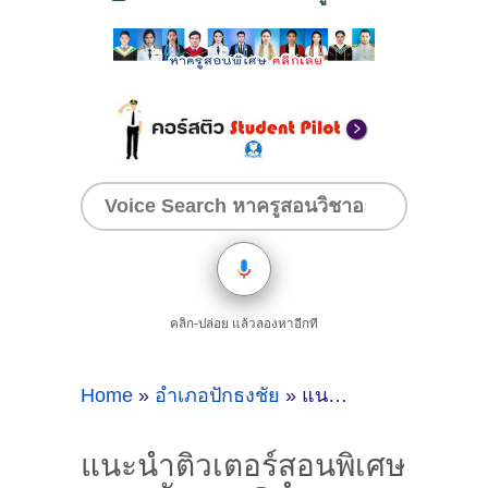
คลิก-ปล่อย แล้วลองหาอีกที
Home
»
อำเภอปักธงชัย
»
แนะนำติวเตอร์สอนพิเศษภาษาอังกฤษ@อำเภอปักธงชัย (จังหวัดนครราชสีมา)
แนะนำติวเตอร์สอนพิเศษ