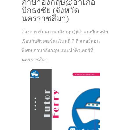
ภาษาอังกฤษ@อำเภอ
ปักธงชัย (จังหวัด
นครราชสีมา)
ต้องการเรียนภาษาอังกฤษ@อำเภอปักธงชัย
เรียนกับติวเตอร์คนไหนดี ? ติวเตอร์สอน
พิเศษ ภาษาอังกฤษ แนะนำติวเตอร์ที่
นครราชสีมา