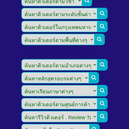








