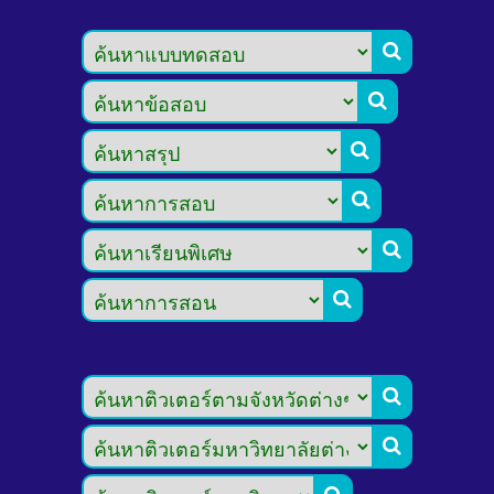







