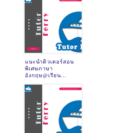
สุราษฎร์ธานี)
แนะนำติวเตอร์สอน
พิเศษภาษา
อังกฤษ@เรียน
ออนไลน์ (จังหวัด
เชียงใหม่)