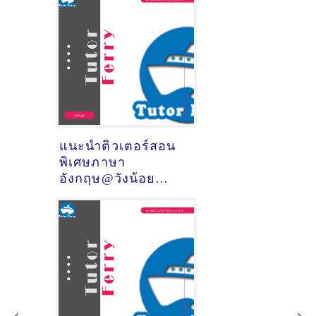
แนะนำติวเตอร์สอน
พิเศษภาษา
อังกฤษ@วังน้อย
(จังหวัด
พระนครศรีอยุธยา)