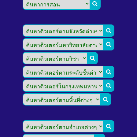







