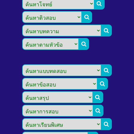








