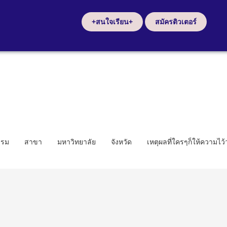
+สนใจเรียน+
สมัครติวเตอร์
รรม
สาขา
มหาวิทยาลัย
จังหวัด
เหตุผลที่ใครๆก็ให้ความไว