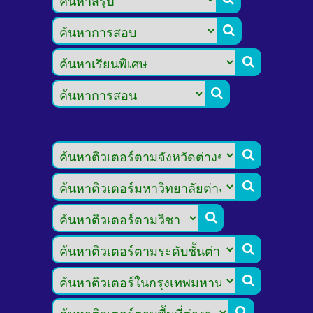








