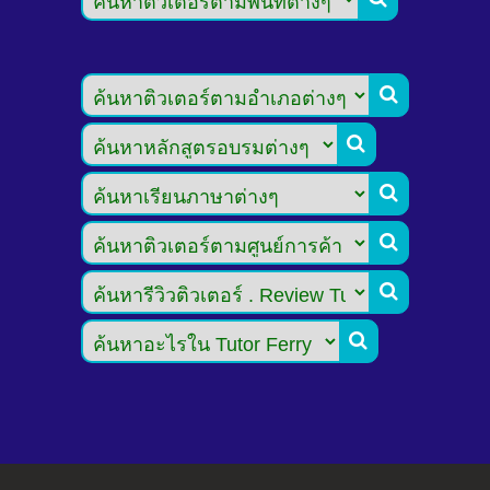





