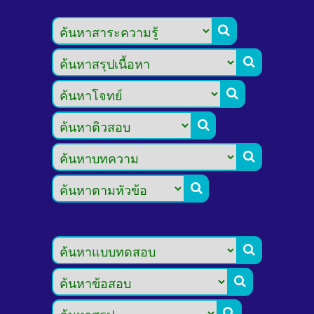








