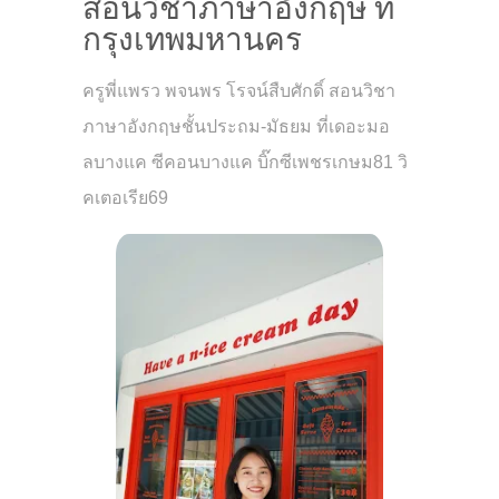
สอนวิชาภาษาอังกฤษ ที่
กรุงเทพมหานคร
ครูพี่แพรว พจนพร โรจน์สืบศักดิ์ สอนวิชา
ภาษาอังกฤษชั้นประถม-มัธยม ที่เดอะมอ
ลบางแค ซีคอนบางแค บิ๊กซีเพชรเกษม81 วิ
คเตอเรีย69