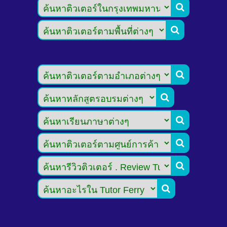







