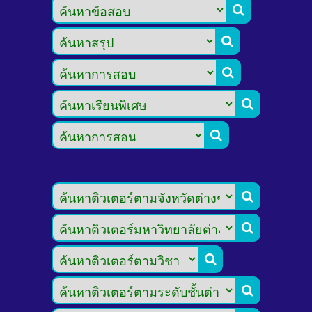








