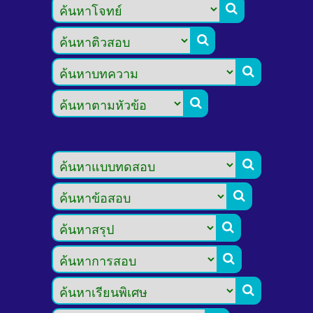








