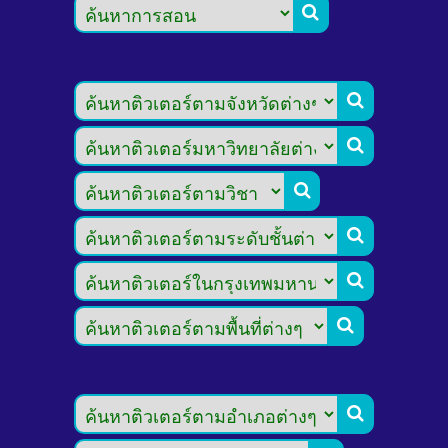







