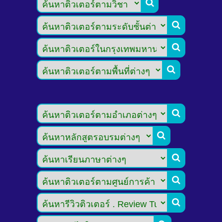








