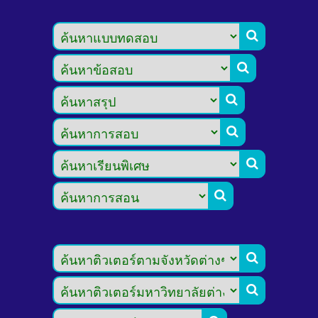







