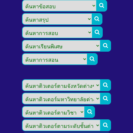








