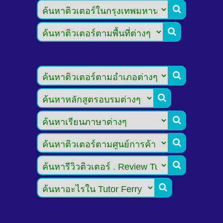







