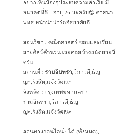
อยากเห็นน้องๆประสบความสำเร็จ มี
อนาคตที่ดี - อายุ 26 นะครับ😊 ศาสนา
พุทธ หน้าน่าน่ารักอัธยาศัยดี
สอนวิชา : คณิตศาสตร์ ชอบและเรียน
สายศิลป์คำนวน เลยค่อยข้างถนัดสายนี้
ครับ
สถานที่ :
รามอินทรา
,วิภาวดี,ธัญ
ญะ,รังสิต,แจ้งวัฒนะ
จังหวัด : กรุงเทพมหานคร /
รามอินทรา,วิภาวดี,ธัญ
ญะ,รังสิต,แจ้งวัฒนะ
สอนทางออนไลน์ : ได้ (ทั้งหมด),