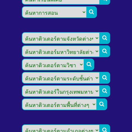







