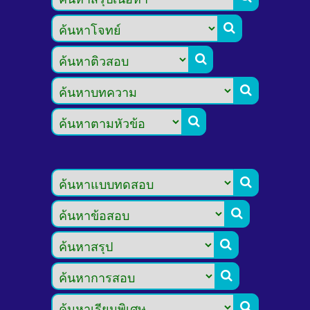








