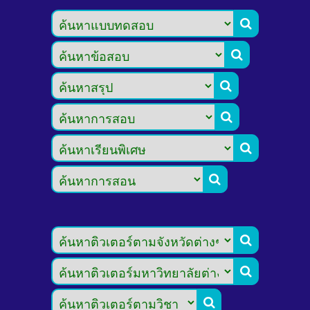








