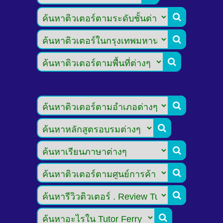








