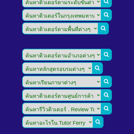








