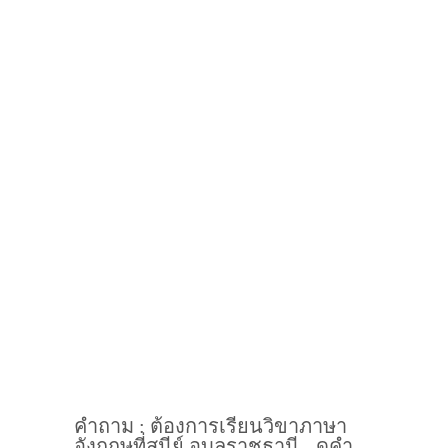
คำถาม : ต้องการเรียนวิขาภาษา
อังกฤษที่สุนีย์ อุบลราชธานี - ดูคำ