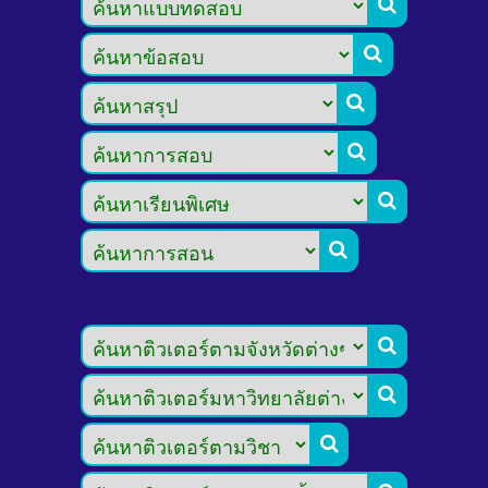








