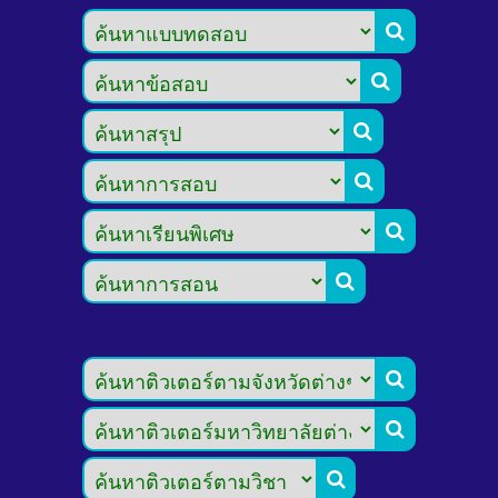








