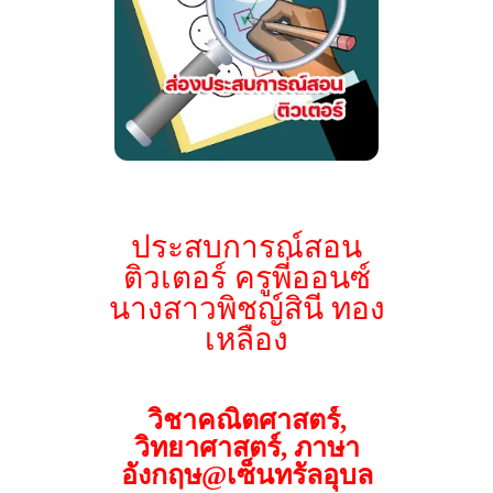
ประสบการณ์สอน
ติวเตอร์ ครูพี่ออนซ์
นางสาวพิชญ์สินี ทอง
เหลือง
วิชาคณิตศาสตร์,
วิทยาศาสตร์, ภาษา
อังกฤษ@เซ็นทรัลอุบล