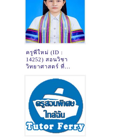
ของติวเตอร์ ครูพี่แอ
ปเปิ้ล นส แนน สุด
เจริญ @โลตัส
พระราม2
ครูพี่ใหม่ (ID :
14252) สอนวิชา
วิทยาศาสตร์ ที่
อุบลราชธานี