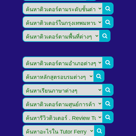








