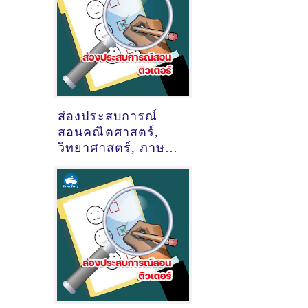
ส่องประสบการณ์
สอนคณิตศาสตร์,
วิทยาศาสตร์, ภาษา
อังกฤษ, (ติวสอบเข้า
ม.1
รร.รัตนโกสินทร์)
ของติวเตอร์ ครูพี่แอ
ปเปิ้ล นส แนน สุด
เจริญ @ท่าข้ามซอย7