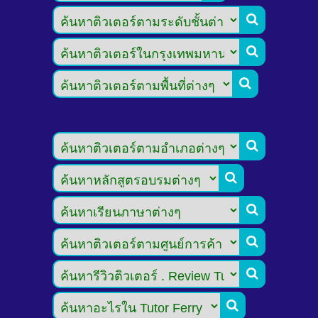








