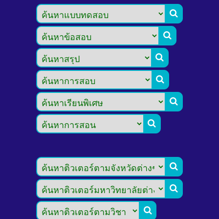








