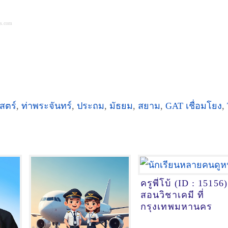
es.com
สตร์
,
ท่าพระจันทร์
,
ประถม
,
มัธยม
,
สยาม
,
GAT เชื่อมโยง
,
ครูพี่โบ้ (ID : 15156)
สอนวิชาเคมี ที่
กรุงเทพมหานคร