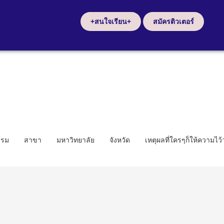
+สนใจเรียน+
สมัครติวเตอร์
รรม
สาขา
มหาวิทยาลัย
จังหวัด
เหตุผลที่ใครๆก็ให้ความไว