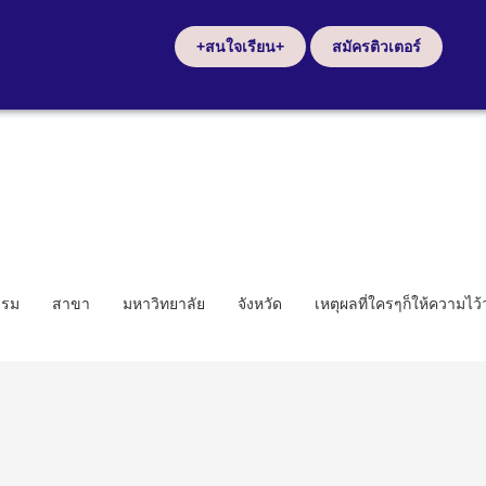
+สนใจเรียน+
สมัครติวเตอร์
รรม
สาขา
มหาวิทยาลัย
จังหวัด
เหตุผลที่ใครๆก็ให้ความไว