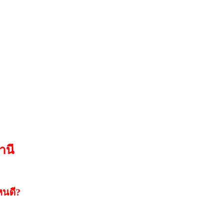
านี
หนดี?