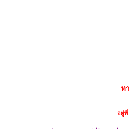
หา
อยู่