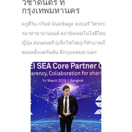
วิชาดนตรี ที่
กรุงเทพมหานคร
ครูพี่วิน ภวินท์ นันทจันทูล จบป.ตรี วิศวกร
รมฯสาขายานยนต์ สถาบันเทคโนโลยีไทย
ญี่ปุ่น สอนดนตรี (แซ็กโซโฟน) กีฬาบาสเก็
ตบอลตั้งแต่เริ่มต้น ที่กรุงเทพมหานคร