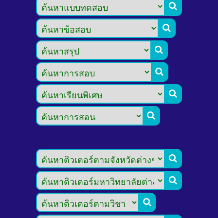








