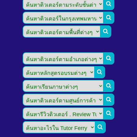








