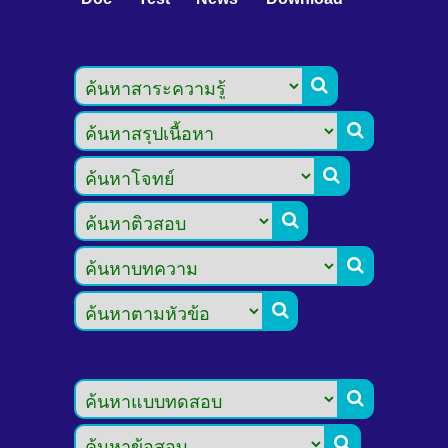







