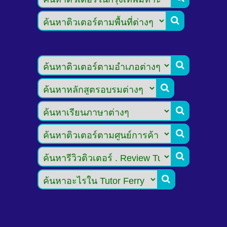






