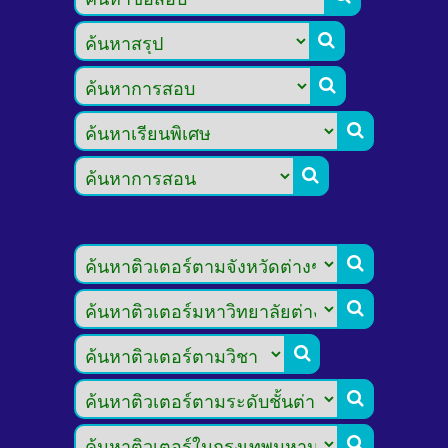








