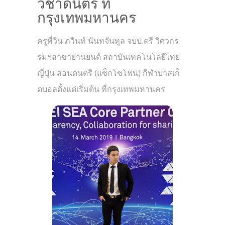
วิชาดนตรี ที่
กรุงเทพมหานคร
ครูพี่วิน ภวินท์ นันทจันทูล จบป.ตรี วิศวกร
รมฯสาขายานยนต์ สถาบันเทคโนโลยีไทย
ญี่ปุ่น สอนดนตรี (แซ็กโซโฟน) กีฬาบาสเก็
ตบอลตั้งแต่เริ่มต้น ที่กรุงเทพมหานคร