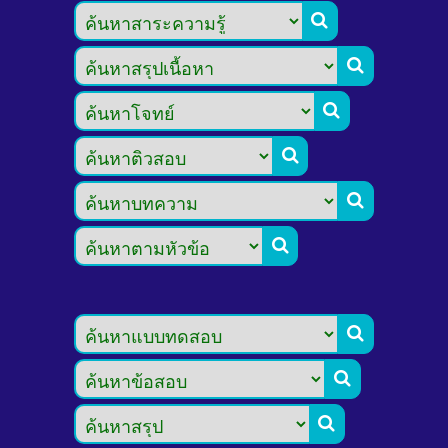








