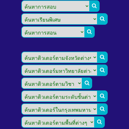








