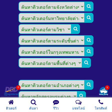









ติวเตอร์
ค้นหา
รีวิว
แชทไลน์
โทรศัพท์