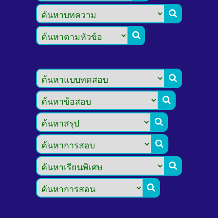







