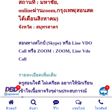
สถานที่ : มหาชัย,
onlineผ่านzoom,กรุงเทพ(สอนสด
ได้เดือนสิงหาคม)
จังหวัด : สมุทรสาคร
สอนทางสไกป์ (Skype) หรือ Line VDO
Call หรือ ZOOM : ZOOM, Line Vdo
Call
รายละเอียดเพิ่มเติม
ครูสอนใจดี ไม่เครียด อยากให้นักเรียน
เข้าใจเนื้อหาจริงๆผ่านประสบการณ์
จริงของครูเอง
อายุ 18 ปี เพศหญิง
ติวเตอร์
ค้นหา
รีวิว
แชทไลน์
โทรศัพท์