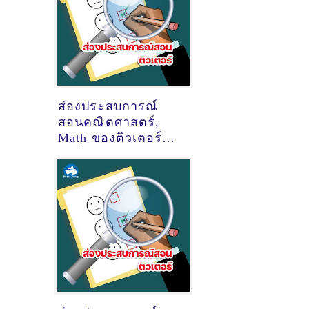
ส่องประสบการณ์
สอนคณิตศาสตร์,
Math ของติวเตอร์
ครูพี่ต่าย ดลญาณ์
สุระ @Space 109
แจ่มฟ้า