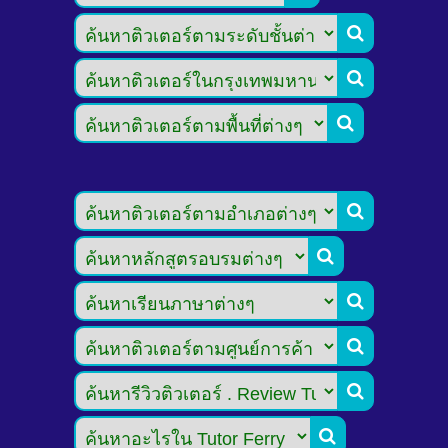








