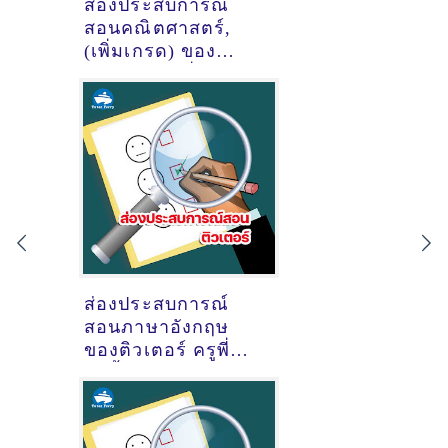
ส่องประสบการณ์
สอนคณิตศาสตร์,
(เพิ่มเกรด) ของ
ติวเตอร์ ครูพี่ทะเล
ปาจารี เจตน์ตระกูล
วิทย์ @ม.พฤกษา 16
ซอยกันตนา บางใหญ่
ส่องประสบการณ์
สอนภาษาอังกฤษ
ของติวเตอร์ ครูพี่
บิวตี้ พัชราภรณ์ ชนะ
ประโคน @หมู่บ้าน
อยู่เจริญ ต.ตลาด
อ.เมืองมหาสารคาม