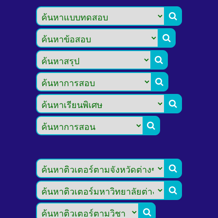








