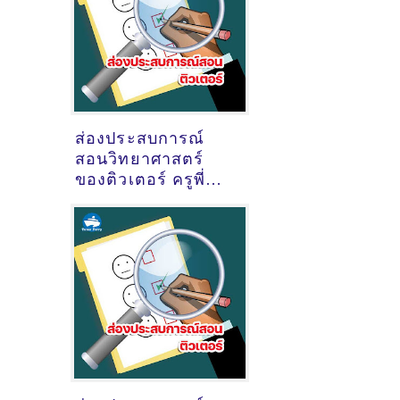
ส่องประสบการณ์
สอนวิทยาศาสตร์
ของติวเตอร์ ครูพี่
บาส นันทวัฒน์ ถนอม
ภักดิ์ @แถวโรงเรียน
พระกุมารต.ตลาด
อ.เมืองมหาสารคาม