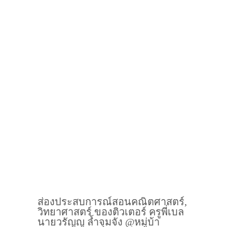
ส่องประสบการณ์สอนคณิตศาสตร์,
วิทยาศาสตร์ ของติวเตอร์ ครูพี่เบล
นายวรัญญู ล้ำจุมจัง @หมู่บ้า