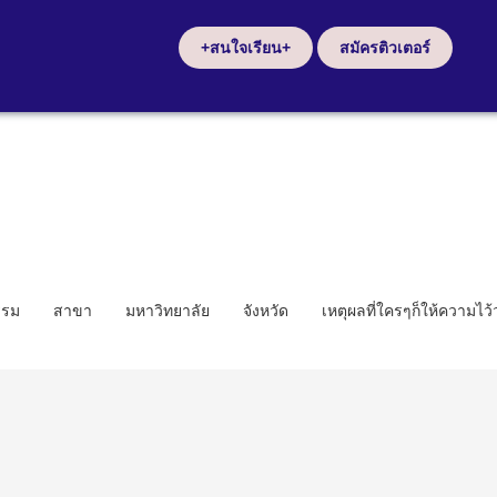
+สนใจเรียน+
สมัครติวเตอร์
รรม
สาขา
มหาวิทยาลัย
จังหวัด
เหตุผลที่ใครๆก็ให้ความไว