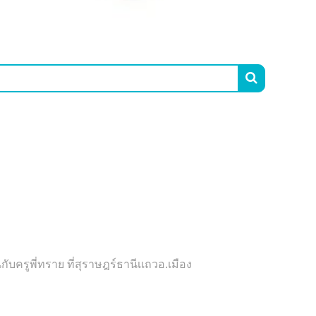

รูพี่ทราย ที่สุราษฎร์ธานีเเถวอ.เมือง