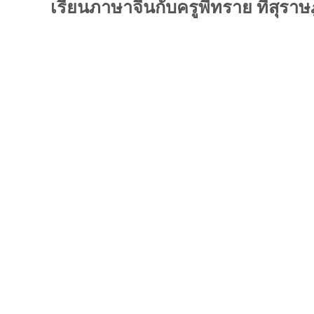
เรียนภาษาจีนกับครูพี่ทราย ที่สุราษ