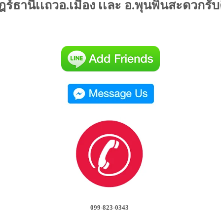
ฎร์ธานีเเถวอ.เมือง เเละ อ.พุนพินสะดวกรับต
099-823-0343