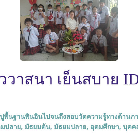
าววาสนา เย็นสบาย ID
งเเต่ปูพื้นฐานพินอินไปจนถึงสอบวัดความรู้ทางด้านภ
ปลาย, มัธยมต้น, มัธยมปลาย, อุดมศึกษา, บุคคลทั่