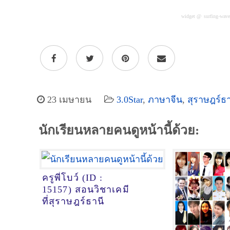
widget @
surfing-wav
23 เมษายน
3.0Star
,
ภาษาจีน
,
สุราษฎร์ธา
นักเรียนหลายคนดูหน้านี้ด้วย:
ครูพี่โบว์ (ID :
15157) สอนวิชาเคมี
ที่สุราษฎร์ธานี