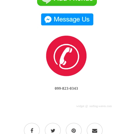
099-823-0343
widget @
surfing-waves.com