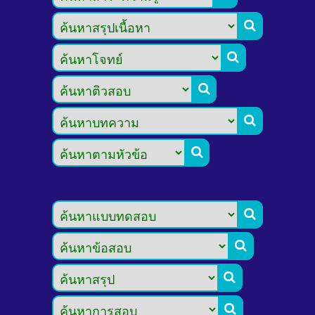








