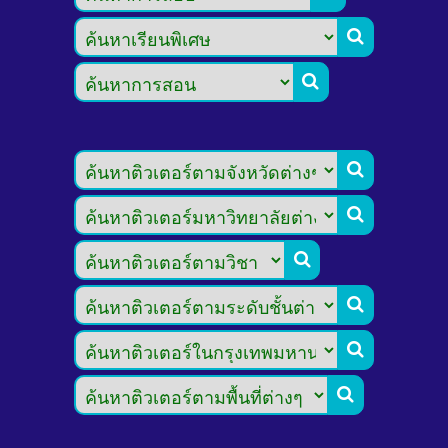







