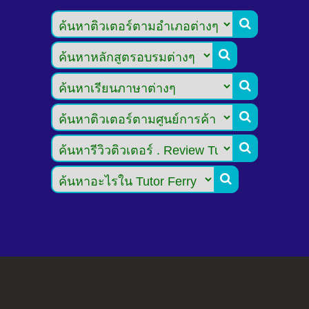





