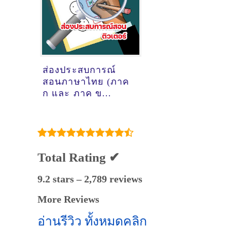
ธิบดิ์ เซซัง
@ออนไลน์
ส่องประสบการณ์
สอนภาษาไทย (ภาค
ก และ ภาค ข
สำนักงานปลัด
กระทรวง
สาธารณสุข) ของ
ติวเตอร์ ครูพี่หลุยส์
นายสิทธิพล ภิรมย์
Total Rating ✔
นาค @ออนไลน์
9.2 stars – 2,789 reviews
More Reviews
อ่านรีวิว ทั้งหมดคลิก