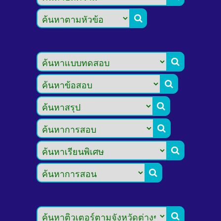







