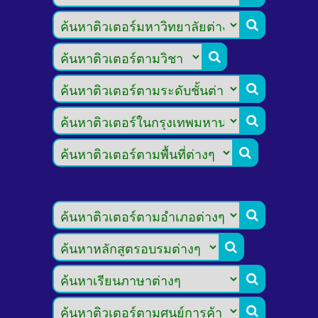








