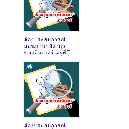
ส่องประสบการณ์
สอนภาษาอังกฤษ
ของติวเตอร์ ครูพี่กุ๊ก
ไก่ กัลยา​ พรหมจรรย์
@ออนไลน์
ส่องประสบการณ์