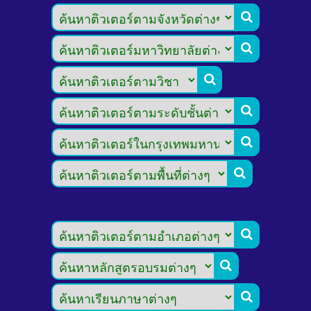








