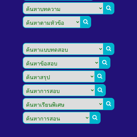







