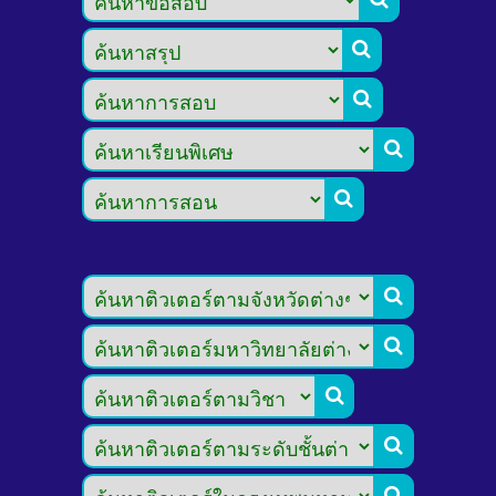








