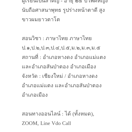
ผู้เรียนเป็นสำคัญ - อายุ ๒๔ ปี เพศหญิง
นับถือศาสนาพุทธ รูปร่างหน้าตาดี สูง
ขาวผมยาวตาโต
สอนวิชา : ภาษาไทย ภาษาไทย
ป.๑,ป.๒,ป.๓,ป.๔,ป.๕,ม.๒,ม.๓,ม.๕
สถานที่ : อำเภอหางดง อำเภอแม่แตง
และอำเภอสันป่าตอง อำเภอเมือง
จังหวัด : เชียงใหม่ / อำเภอหางดง
อำเภอแม่แตง และอำเภอสันป่าตอง
อำเภอเมือง
สอนทางออนไลน์ : ได้ (ทั้งหมด),
ZOOM, Line Vdo Call