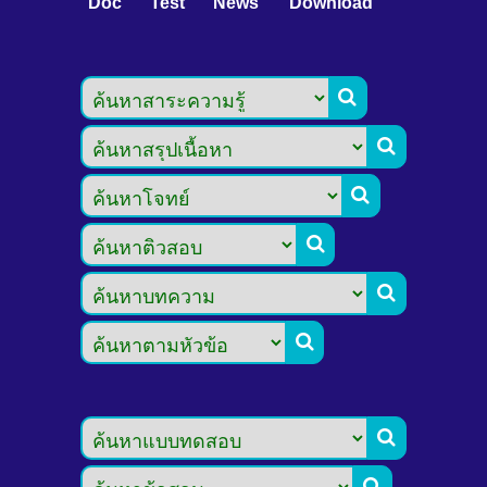
Doc
Test
News
Download







