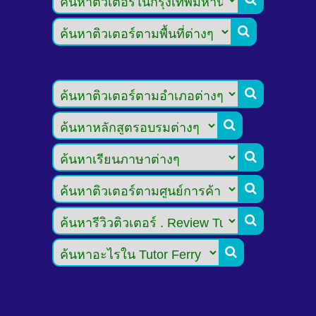






