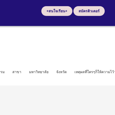
+สนใจเรียน+
สมัครติวเตอร์
รรม
สาขา
มหาวิทยาลัย
จังหวัด
เหตุผลที่ใครๆก็ให้ความไว