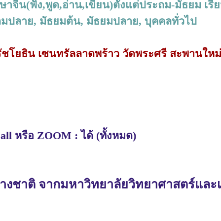
ภาษาจีน(ฟัง,พูด,อ่าน,เขียน)ตั้งแต่ประถม-มัธยม เร
ถมปลาย, มัธยมต้น, มัธยมปลาย, บุคคลทั่วไป
์รัชโยธิน เซนทรัลลาดพร้าว วัดพระศรี สะพานใหม
ll หรือ ZOOM : ได้ (ทั้งหมด)
ชาติ จากมหาวิทยาลัยวิทยาศาสตร์และเ