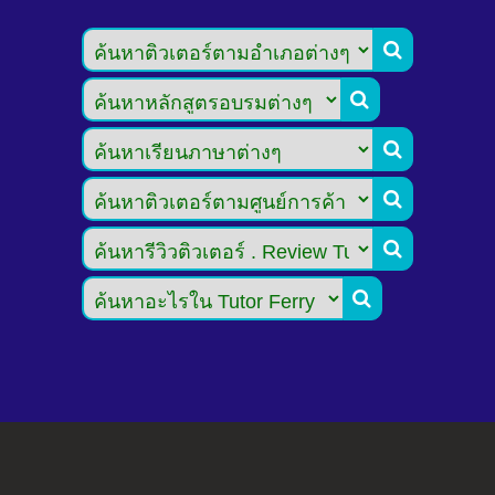





