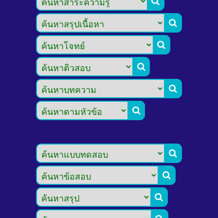








