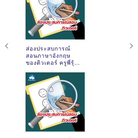
ส่องประสบการณ์
สอนภาษาอังกฤษ
ของติวเตอร์ ครูพี่รุ้ง
กชกร บุญเหลือ
@คอสโมเมืองทอง
ธานี