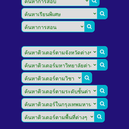








