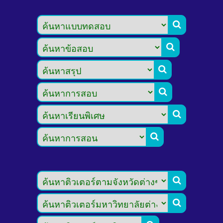







