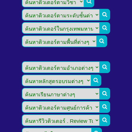








