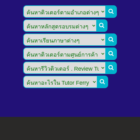





