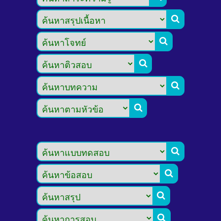








