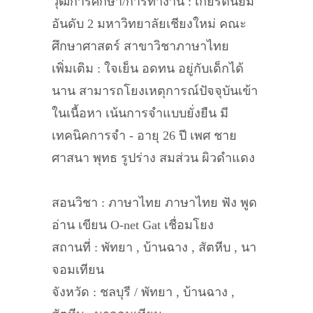
วุฒิการศึกษา/การทำงาน : เกียรตินิยม
อันดับ 2 มหาวิทยาลัยเชียงใหม่ คณะ
ศึกษาศาสตร์ สาขาวิชาภาษาไทย
เพิ่มเติม : ใจเย็น อดทน อยู่กับเด็กได้
นาน สามารถโยงเหตุการณ์ปัจจุบันเข้า
ในเนื้อหา เน้นการจำแบบยั่งยืน มี
เทคนิคการจำ - อายุ 26 ปี เพศ ชาย
ศาสนา พุทธ รูปร่าง สมส่วน ผิวดำแดง
สอนวิชา : ภาษาไทย ภาษาไทย ฟัง พูด
อ่าน เขียน O-net Gat เชื่อมโยง
สถานที่ : พัทยา , บ้านฉาง , สัตหีบ , นา
จอมเทียน
จังหวัด : ชลบุรี / พัทยา , บ้านฉาง ,