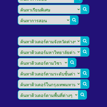







