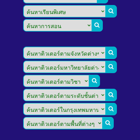







