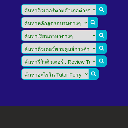





