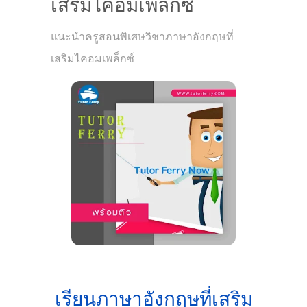
เสริมไคอมเพล็กซ์
แนะนำครูสอนพิเศษวิชาภาษาอังกฤษที่
เสริมไคอมเพล็กซ์
เรียนภาษาอังกฤษที่เสริม