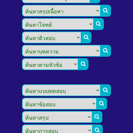








