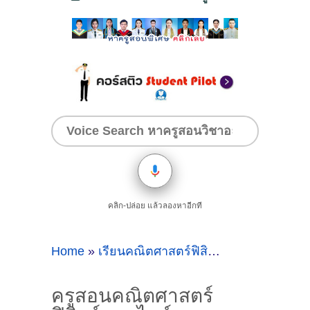
คลิก-ปล่อย แล้วลองหาอีกที
Home
»
เรียนคณิตศาสตร์ฟิสิกส์ออนไลน์
»
ครูส
ครูสอนคณิตศาสตร์