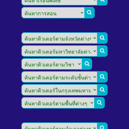







