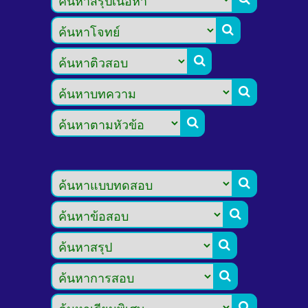








