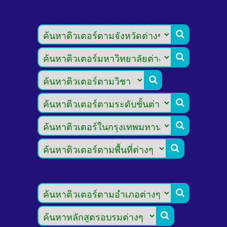







