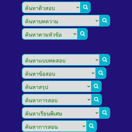








