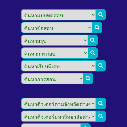







