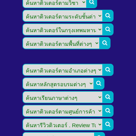








