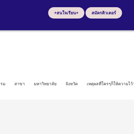
+สนใจเรียน+
สมัครติวเตอร์
รรม
สาขา
มหาวิทยาลัย
จังหวัด
เหตุผลที่ใครๆก็ให้ความไว