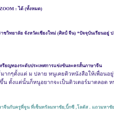
ZOOM : ได้ (ทั้งหมด)
ิทยาลัย จังหวัดเชียงใหม่ (ศิลป์ จีน) *ปัจจุบันเรียนอยู่ 
ลเหรียญทองระดับประเทศการแข่งขันละครสั้นภาษาจีน
ร์มากๆตั้งแต่ ม ปลาย หนูเคยติวหนังสือให้เพื่อนอ
ึ้น ตั้งแต่นั้นก็หนูอยากจะเป็นติวเตอร์มาตลอด 
าจีนกับครูพี่จูน ที่เซ็นทรัลมหาชัย,บิ้กซี ,โลตัส . แถวมหาชั