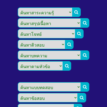







