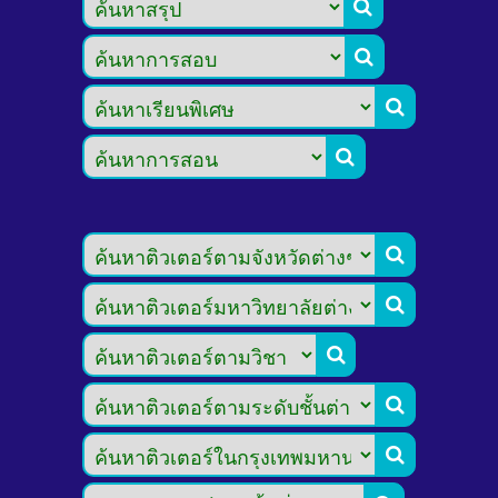








