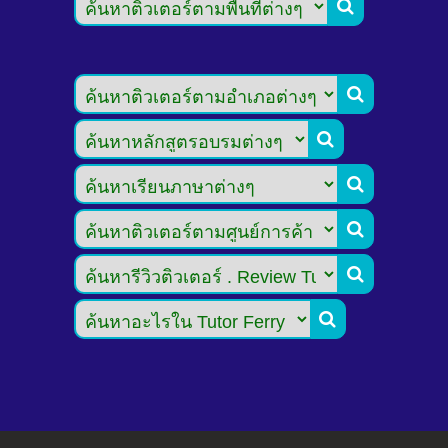






