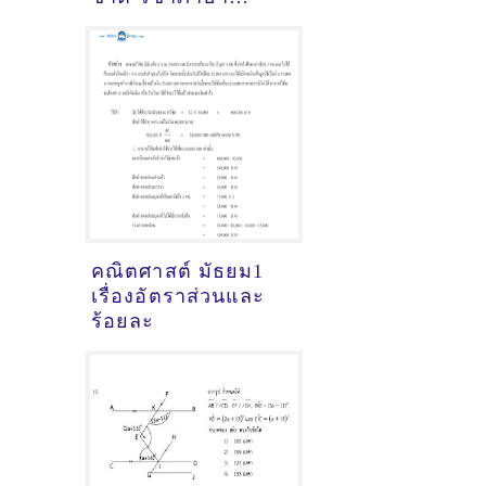
อังกฤษมัธยมปลาย ปี
2563 ข้อสอบพร้อม
เฉลย
คณิตศาสต์ มัธยม1
เรื่องอัตราส่วนและ
ร้อยละ