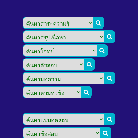







