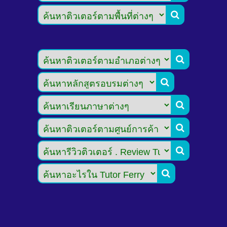






