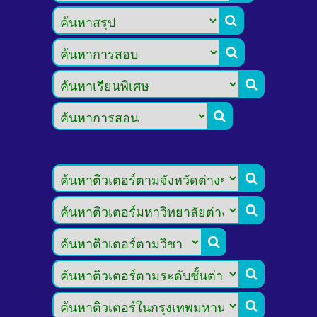








