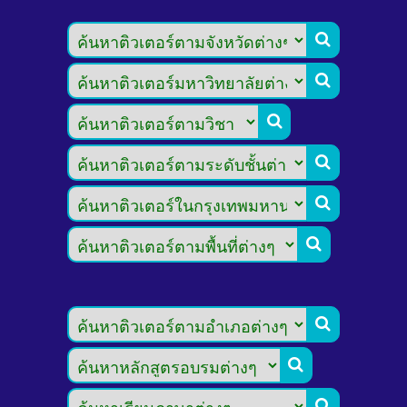








