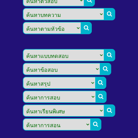








