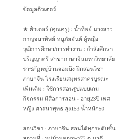
ข้อมูลติวเตอร์
★ ติวเตอร์ (คุณครู) : น้ำทิพย์ นางสาว
กาญจนา​ทิพย์ หนูภัยยันต์ ผู้หญิง
วุฒิการศึกษา/การทำงาน : กำลังศึกษา​
ปริญญาตรี​ สาขาภาษา​จีน​มหาวิทยาลัย​
ราชภัฏ​หมู่บ้าน​จอมบึง ฝึกสอน​วิชา
ภาษาจีน​ โรงเรียนสมุทรสาครบูรณะ​
เพิ่มเติม : ใช้การสอนรูปแบบเกม
กิจกรรม​ มีสื่อการสอน - อายุ23ปี เพศ​
หญิง ศาสนา​พุทธ​ สูง153 น้ำหนัก50
สอนวิชา : ภาษาจีน สอนได้ทุกระดับชั้น​
สถานที่ : หมู่บ้านพฤกษา​73 ต.นาดี