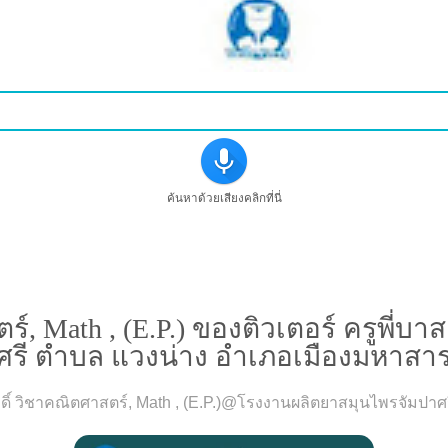
ค้นหาด้วยเสียงคลิกที่นี่
รณ์สอนคณิตศาสตร์, Math , (E.P.) ของติวเตอร์ ครูพี่บา
Math , (E.P.) ของติวเตอร์ ครูพี่บาส 
รี ตำบล แวงน่าง อำเภอเมืองมหาสา
กดิ์ วิชาคณิตศาสตร์, Math , (E.P.)@โรงงานผลิตยาสมุนไพรจัมป