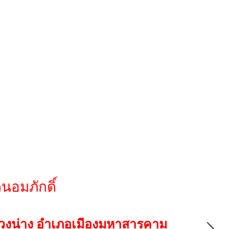
นอมภักดิ์
แวงน่าง อำเภอเมืองมหาสารคาม