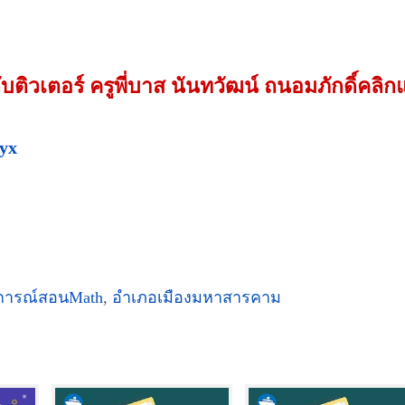
บติวเตอร์ ครูพี่บาส นันทวัฒน์ ถนอมภักดิ์คลิ
tyx
การณ์สอนMath
,
อำเภอเมืองมหาสารคาม