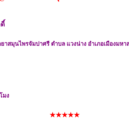
ิ์
ลิตยาสมุนไพรจัมปาศรี ตำบล แวงน่าง อำเภอเมืองมห
วโมง
★★★★★