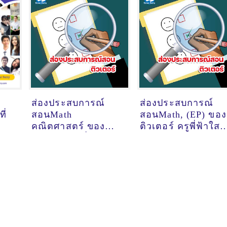
ส่องประสบการณ์
ส่องประสบการณ์
ี่
สอนMath
สอนMath, (EP) ของ
คณิตศาสตร์ ของ
ติวเตอร์ ครูพี่ฟ้าใส
คำ
ติวเตอร์ ครูพี่อาย
ลักษณพร ผิวอ่อน
ศษ
ชุลีพร ประทีป ณ
@ออนไลน์
ถลาง @หมู่บ้าน
Supalai Lake Ville
koh kaew