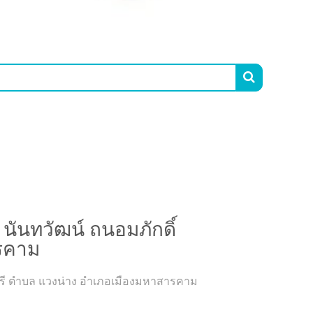

ส นันทวัฒน์ ถนอมภักดิ์ @โรงงานผลิตยาสมุนไพรจัมปาศรี
นันทวัฒน์ ถนอมภักดิ์
รคาม
าศรี ตำบล แวงน่าง อำเภอเมืองมหาสารคาม