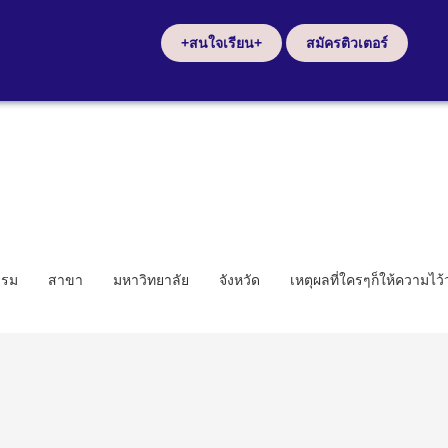
+สนใจเรียน+
สมัครติวเตอร์
รรม
สาขา
มหาวิทยาลัย
จังหวัด
เหตุผลที่ใครๆก็ให้ความไว