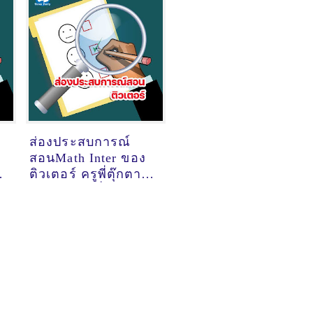
ส่องประสบการณ์
สอนMath Inter ของ
ติวเตอร์ ครูพี่ตุ๊กตา
ชลธิชา จิตมั่น
@พัทยา จอมเทียน
สาย2