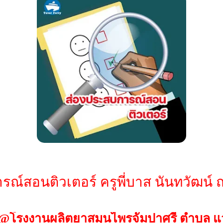
ณ์สอนติวเตอร์ ครูพี่บาส นันทวัฒน์ ถ
P.)@โรงงานผลิตยาสมุนไพรจัมปาศรี ตำบล 