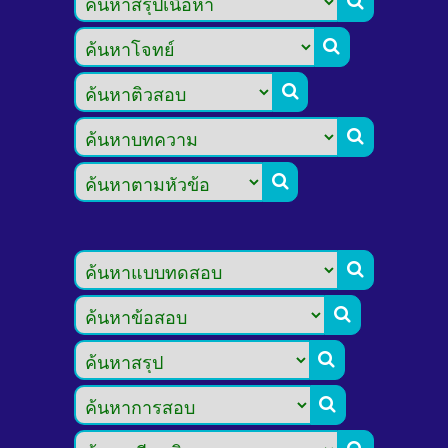








