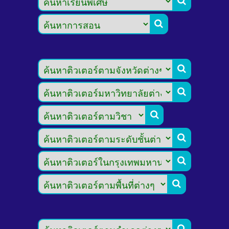








