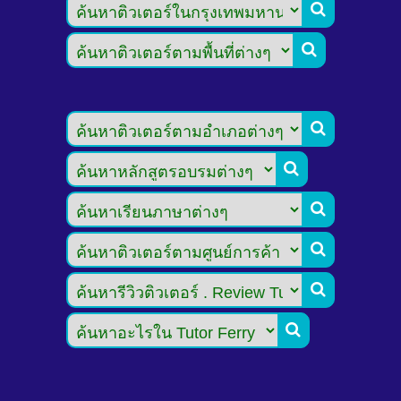







