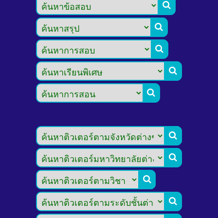








